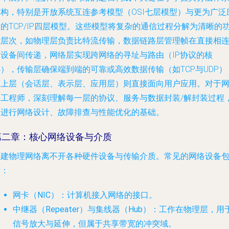
结构，特别是开放系统互连参考模型（OSI七层模型）与更为广泛
的TCP/IP四层模型。这些模型将复杂的通信过程分解为清晰的
能层次，如物理层负责比特流传输，数据链路层管理帧在直接相
的设备间传递，网络层实现跨网络的寻址与路由（IP协议的核
），传输层确保端到端的可靠或高效数据传输（如TCP与UDP）
而上层（会话层、表示层、应用层）则直接面向用户应用。对于
络工程师，深刻理解每一层的协议、服务与数据封装/解封装过程
是进行网络设计、故障排查与性能优化的基础。
第二章：核心网络设备与介质
构建物理网络离不开各种硬件设备与传输介质。常见的网络设备
括：
网卡（NIC）
：计算机接入网络的接口。
中继器（Repeater）与集线器（Hub）
：工作在物理层，用
信号放大与延伸，但属于共享带宽的冲突域。