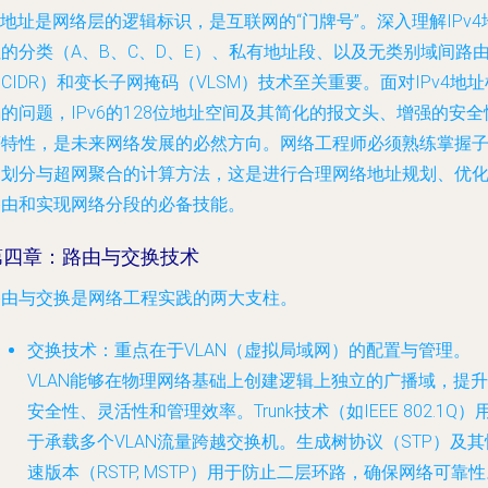
P地址是网络层的逻辑标识，是互联网的“门牌号”。深入理解IPv4
的分类（A、B、C、D、E）、私有地址段、以及无类别域间路
CIDR）和变长子网掩码（VLSM）技术至关重要。面对IPv4地址
的问题，IPv6的128位地址空间及其简化的报文头、增强的安全
等特性，是未来网络发展的必然方向。网络工程师必须熟练掌握
网划分与超网聚合的计算方法，这是进行合理网络地址规划、优
路由和实现网络分段的必备技能。
第四章：路由与交换技术
路由与交换是网络工程实践的两大支柱。
交换技术
：重点在于VLAN（虚拟局域网）的配置与管理。
VLAN能够在物理网络基础上创建逻辑上独立的广播域，提升
安全性、灵活性和管理效率。Trunk技术（如IEEE 802.1Q）
于承载多个VLAN流量跨越交换机。生成树协议（STP）及其
速版本（RSTP, MSTP）用于防止二层环路，确保网络可靠