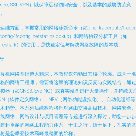
Psec, SSL VPN）以保障远程访问安全，以及基本的威胁防范意
识。
运维方面，掌握常用的网络诊断命令（如ping, traceroute/tracert
pconfig/ifconfig, netstat, nslookup）和网络协议分析工具（如
ireshark）的使用，是快速定位与解决网络故障的基本功。
##
计算机网络基础博大精深，本教程仅勾勒出其核心轮廓。成为一
合格的网络工程师，需要将这里的理论知识反复与实践结合，通
拟器（如GNS3, Eve-NG）或真实设备进行大量操作，并持续关
DN（软件定义网络）、NFV（网络功能虚拟化）、自动化运维等
技术趋势。本系列后续教程将针对路由交换高级技术、网络安全
无线网络、网络设计与项目管理等专题进行深入探讨，助您一步
构建起卓越的网络工程能力体系。千里之行，始于足下，扎实的
础将是您攀登技术高峰最稳固的阶梯。