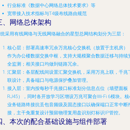
行业标准《数据中心网络总体技术要求》等
宽带接入技术指标与T4级布线路由规范
三、网络总体架构
系统采用有线网络与无线网络融合的星型总网结构划分为三层：
核心层：部署高速率冗余万兆核心交换机（放置于主机房）
作为办公楼数据交换中枢，支持大规模聚合数据迁移与持续
全监测；相关接口均做到链路冗余。
汇聚层：各层配线间设置汇聚交换机，采用万兆上联，千兆
联设计，具备端口与电源保护叠加管理。
接入层：室内按每秒千兆接口标准划分信息点位（墙壁面板
RJ45），同时各开放学习区增设万兆可聚合Wi-Fi 6模块。核
业务链路终接抗丢包音频级及固态接口以确保端口正常中断
接，主干免重复设计预留物理复用盘识别灯标识IP管控。
四、本次的配合基础设施与组件部署