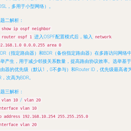
DSL，多用于小型网络）。
试题二解析：
.
show ip ospf neighbor
.
进入OSPF配置模式后，输入
router ospf 1
network
92.168.1.0 0.0.0.255 area 0
. DR（指定路由器）和BDR（备份指定路由器）在多路访问网络
选举产生，用于减少邻接关系数量，提高路由协议效率。选举基
由器的优先级（默认1，0不参与）和Router ID，优先级最高者
R，次高为BDR。
试题三解析：
.
/
vlan 10
vlan 20
nterface vlan 10
p address 192.168.10.254 255.255.255.0
nterface vlan 20