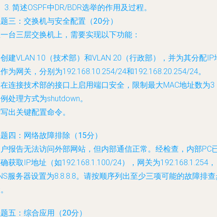
简述OSPF中DR/BDR选举的作用及过程。
试题三：交换机与安全配置（20分）
在一台三层交换机上，需要实现以下功能：
. 创建VLAN 10（技术部）和VLAN 20（行政部），并为其分配IP
作为网关，分别为192.168.10.254/24和192.168.20.254/24。
. 在连接技术部的接口上启用端口安全，限制最大MAC地址数为3
例处理方式为shutdown。
请写出关键配置命令。
试题四：网络故障排除（15分）
用户报告无法访问外部网站，但内部通信正常。经检查，内部PC
确获取IP地址（如192.168.1.100/24），网关为192.168.1.254，
NS服务器设置为8.8.8.8。请按顺序列出至少三项可能的故障排查
骤。
题五：综合应用（20分）