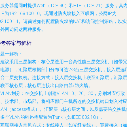
服务器需同时提供Web（TCP 80）和FTP（TCP 21）服务，其
IP为192.168.100.10。现通过防火墙接入互联网，公网IP为
02.100.1.1。请简述如何配置防火墙的NAT和访问控制策略，以
从外网访问这两种服务。
参考答案与解析
试题一解析：
. 建议采用三层架构：核心层选用一台高性能三层交换机（如带
余电源），汇聚层根据部门分布可选2-3台三层交换机，接入层选
多台二层交换机。连接方式：接入层交换机上联至汇聚层，汇聚
上联至核心层，核心层连接出口路由器/防火墙。
. VLAN划分：在交换机上创建VLAN 10、20、30，分别对应行政
部、技术部、市场部。将相应部门主机所连的交换机端口划入对
LAN（access模式）。汇聚层与核心层之间，以及需要跨交换机
多个VLAN的链路需配置为Trunk（如IEEE 802.1Q）。
. 互联网接入常见方式：专线接入（如光纤专线）、宽带接入（