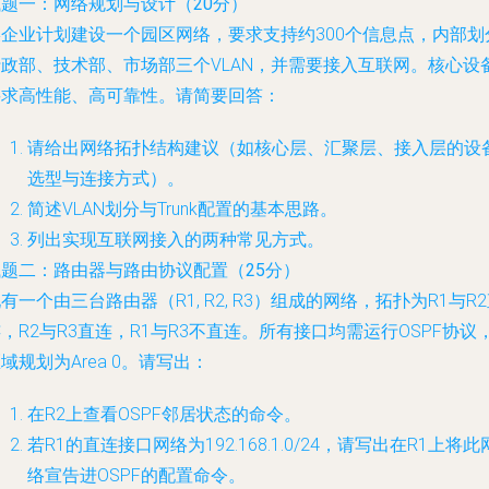
试题一：网络规划与设计（20分）
某企业计划建设一个园区网络，要求支持约300个信息点，内部划
行政部、技术部、市场部三个VLAN，并需要接入互联网。核心设
要求高性能、高可靠性。请简要回答：
请给出网络拓扑结构建议（如核心层、汇聚层、接入层的设
选型与连接方式）。
简述VLAN划分与Trunk配置的基本思路。
列出实现互联网接入的两种常见方式。
试题二：路由器与路由协议配置（25分）
有一个由三台路由器（R1, R2, R3）组成的网络，拓扑为R1与R
，R2与R3直连，R1与R3不直连。所有接口均需运行OSPF协议
域规划为Area 0。请写出：
在R2上查看OSPF邻居状态的命令。
若R1的直连接口网络为192.168.1.0/24，请写出在R1上将此
络宣告进OSPF的配置命令。