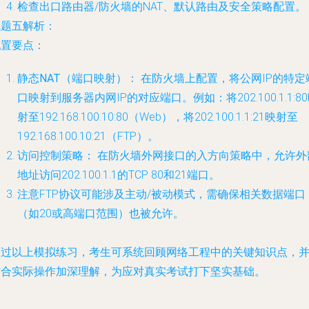
检查出口路由器/防火墙的NAT、默认路由及安全策略配置。
试题五解析：
配置要点：
静态NAT（端口映射）：
在防火墙上配置，将公网IP的特定
口映射到服务器内网IP的对应端口。例如：将202.100.1.1:8
射至192.168.100.10:80（Web），将202.100.1.1:21映射至
192.168.100.10:21（FTP）。
访问控制策略：
在防火墙外网接口的入方向策略中，允许外
地址访问202.100.1.1的TCP 80和21端口。
注意FTP协议可能涉及主动/被动模式，需确保相关数据端口
（如20或高端口范围）也被允许。
通过以上模拟练习，考生可系统回顾网络工程中的关键知识点，
结合实际操作加深理解，为应对真实考试打下坚实基础。