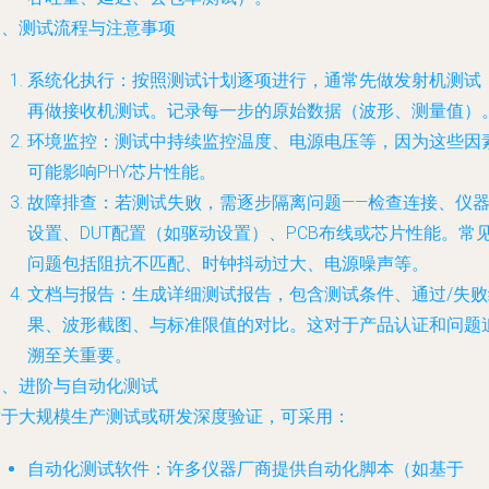
三、测试流程与注意事项
系统化执行
：按照测试计划逐项进行，通常先做发射机测试
再做接收机测试。记录每一步的原始数据（波形、测量值）
环境监控
：测试中持续监控温度、电源电压等，因为这些因
可能影响PHY芯片性能。
故障排查
：若测试失败，需逐步隔离问题——检查连接、仪
设置、DUT配置（如驱动设置）、PCB布线或芯片性能。常
问题包括阻抗不匹配、时钟抖动过大、电源噪声等。
文档与报告
：生成详细测试报告，包含测试条件、通过/失败
果、波形截图、与标准限值的对比。这对于产品认证和问题
溯至关重要。
四、进阶与自动化测试
对于大规模生产测试或研发深度验证，可采用：
自动化测试软件
：许多仪器厂商提供自动化脚本（如基于