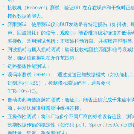
接收机（Receiver）测试
：验证DUT在存在噪声和干扰时正
接收数据的能力。
容限测试
：使用测试仪向DUT发送带有特定损伤（如抖动、
声、回波损耗）的信号，观察DUT能否维持稳定链接并低误
率接收。常用测试包括：正弦波抖动容限、共模噪声容限等
回波损耗与插入损耗测试
：验证接收端阻抗匹配和信号衰减
况，确保信道损耗在允许范围内。
链路整体性能测试
：
误码率测试（BERT）
：通过发送已知数据模式（如伪随机二
进制序列PRBS），检测接收端误码率，通常要求
BER≤10^{-10}。
自动协商与链路脉冲测试
：验证DUT能否正确完成千兆速率
商，并发送标准链路脉冲维持连接。
互操作性测试
：将DUT与多个不同厂商的标准设备连接，测
长期数据传输的稳定性（如使用Iperf、Spirent TestCenter
吞吐量、延迟、丢包率测试）。