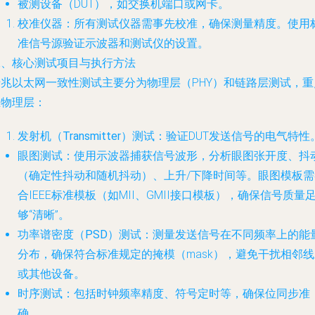
被测设备（DUT），如交换机端口或网卡。
校准仪器
：所有测试仪器需事先校准，确保测量精度。使用
准信号源验证示波器和测试仪的设置。
二、核心测试项目与执行方法
千兆以太网一致性测试主要分为物理层（PHY）和链路层测试，重
在物理层：
发射机（Transmitter）测试
：验证DUT发送信号的电气特性
眼图测试
：使用示波器捕获信号波形，分析眼图张开度、抖
（确定性抖动和随机抖动）、上升/下降时间等。眼图模板需
合IEEE标准模板（如MII、GMII接口模板），确保信号质量
够“清晰”。
功率谱密度（PSD）测试
：测量发送信号在不同频率上的能
分布，确保符合标准规定的掩模（mask），避免干扰相邻线
或其他设备。
时序测试
：包括时钟频率精度、符号定时等，确保位同步准
确。