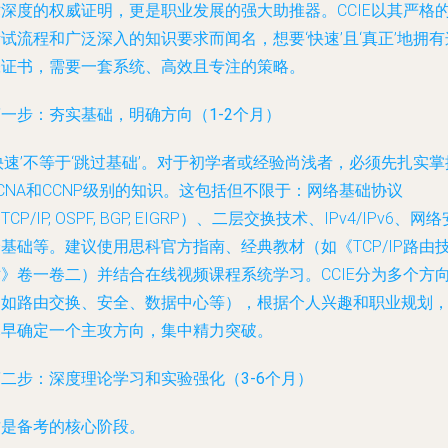
术深度的权威证明，更是职业发展的强大助推器。CCIE以其严格
试流程和广泛深入的知识要求而闻名，想要‘快速’且‘真正’地拥有
张证书，需要一套系统、高效且专注的策略。
一步：夯实基础，明确方向（1-2个月）
快速’不等于‘跳过基础’。对于初学者或经验尚浅者，必须先扎实掌
CNA和CCNP级别的知识。这包括但不限于：网络基础协议
TCP/IP, OSPF, BGP, EIGRP）、二层交换技术、IPv4/IPv6、网络
基础等。建议使用思科官方指南、经典教材（如《TCP/IP路由
术》卷一卷二）并结合在线视频课程系统学习。CCIE分为多个方
（如路由交换、安全、数据中心等），根据个人兴趣和职业规划
尽早确定一个主攻方向，集中精力突破。
二步：深度理论学习和实验强化（3-6个月）
这是备考的核心阶段。